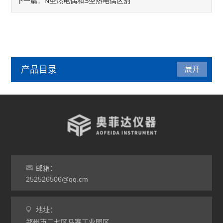
N型热电偶和S型热电偶区别
下一篇：
产品目录
展开
管式炉
气氛炉
马弗炉
干燥箱
邮箱：
252526506@qq.cm
烘箱
地址：
工业电炉
郑州市二七区马寨工业园区