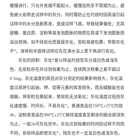
缓慢进行，只允许发烟不能起火，缓慢加热至不冒烟为止，避
免被火焰带走试样中的灰分，同时需防止在灼烧时因高温引起
试样中的水分急剧蒸发，造成试样飞溅，导致结果偏低；尤其
是糖、蛋白质、淀粉等易发泡膨胀的物质在高温下发泡膨胀而
溢出坩埚。如不经炭化而直接灰化，炭粒易被包裹，导致灰化
不*。液体和半固体试样应先在沸水浴上蒸干再进行炭化。
灰化的控制：灰化*是以样品灼烧至灰分成白色或浅灰
色、无炭粒存在并达到恒重为止，连续两次称重之差不超过
0.5mg。灰化温度的高低对灰分测定的结果影响很大，灰化温
度过高将引起钠、钾、铝等元素的挥发损失，而且磷酸盐也会
熔融，将炭粒包裹起来，使炭粒无法氧化；灰化温度过低则灰
化速度慢、时间长、不易灰化*。普通食品在550℃±25℃灼烧
4h，淀粉类食品在900℃±25℃保持温度直至剩余的碳全部消失
为止，一般1h可灰化完毕。灰化达到恒重的时间因试样不同而
不同，有些样品即使灰化*，残灰也不一定呈白色或浅灰色，