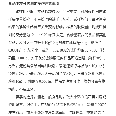
食品中灰分的测定操作注意事项
试样的称取。样品的颗粒大小非常重要，可粉碎的固体试
样要尽量粉碎，不易粉碎的试样可切碎，试样均匀与否对测定
结果的准确性起着至关重要的影响。样品的取样量由灼烧后得
到的灰分量为10mg～100mg来决定。含磷量较高的食品和其他
食品，灰分大于或等于10g/100g的试样称取2g～3g（精确至
0.0001g）；灰分小于或等于10g/100g的试样称取3g～10g（精
确至0.0001g，对于灰分含磷更低的样品可适当增加称样量）。
另外，淀粉类食品因容易吸潮，需迅速称取样品2g～10g（马
铃薯淀粉、小麦淀粉及大米淀粉至少称5g，玉米淀粉和木薯淀
粉称10g），精确至0.0001g。样品要注意分散，均匀分布在坩
埚内，不要压紧。
容器的选择。测定一般食品时，取大小适宜的石英坩埚或
瓷坩埚置高温炉中，在550℃±25℃下灼烧30min，冷却至200℃
左右取出，放入干燥器中冷却30min，准确称量，重复灼烧至