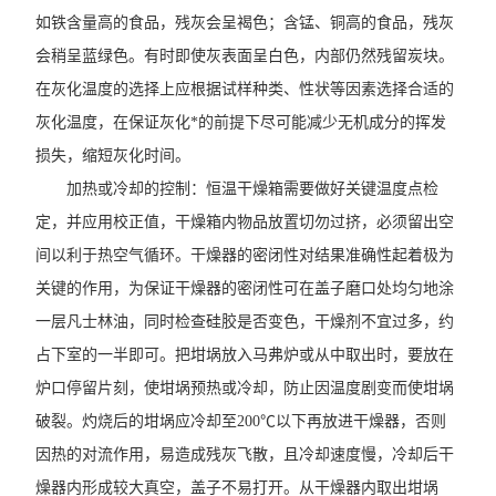
如铁含量高的食品，残灰会呈褐色；含锰、铜高的食品，残灰
会稍呈蓝绿色。有时即使灰表面呈白色，内部仍然残留炭块。
在灰化温度的选择上应根据试样种类、性状等因素选择合适的
灰化温度，在保证灰化*的前提下尽可能减少无机成分的挥发
损失，缩短灰化时间。
加热或冷却的控制：恒温干燥箱需要做好关键温度点检
定，并应用校正值，干燥箱内物品放置切勿过挤，必须留出空
间以利于热空气循环。干燥器的密闭性对结果准确性起着极为
关键的作用，为保证干燥器的密闭性可在盖子磨口处均匀地涂
一层凡士林油，同时检查硅胶是否变色，干燥剂不宜过多，约
占下室的一半即可。把坩埚放入马弗炉或从中取出时，要放在
炉口停留片刻，使坩埚预热或冷却，防止因温度剧变而使坩埚
破裂。灼烧后的坩埚应冷却至200℃以下再放进干燥器，否则
因热的对流作用，易造成残灰飞散，且冷却速度慢，冷却后干
燥器内形成较大真空，盖子不易打开。从干燥器内取出坩埚