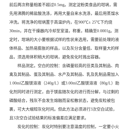
前后两次称量相差不超过0.5mg。测定淀粉类食品的坩埚，需
先用沸腾的稀盐酸洗涤，再用大量自来水洗涤，最后用蒸馏水
冲洗。将洗净的坩埚置于高温炉内，在900℃± 25℃下灼烧
30min，并在干燥器内冷却至室温，称重，精确至0.0001g。测
定时，坩埚的大小要根据试样的性状来选用，需要前处理的液
体样品、加热易膨胀的样品，以及灰分含量低、取样量大的样
品，须选用体积稍大的坩埚，避免炭化时溅出容器。
样品测定。空白的控制：含磷量较高的豆类及其制品、肉
禽及其制品、蛋及其制品、水产及其制品、乳及乳制品需加入
1.00ml乙酸镁溶液（240g/L）或3.00ml乙酸镁溶液（80g/L）助
化剂同时进行测定，由于镁盐随灰化的进行而分解，与过剩的
磷酸结合，残灰不会发生熔融而呈松散状态，避免炭粒被包
裹，可大大缩短灰化时间。但此方法必须进行3次空白试验，
且3次空白试验结果的标准偏差应满足要求。
炭化的控制：炭化时特别要注意温度的控制，一定要小火