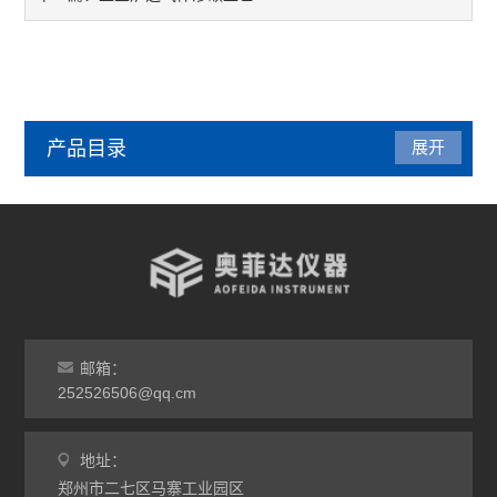
产品目录
展开
管式炉
气氛炉
马弗炉
干燥箱
邮箱：
252526506@qq.cm
烘箱
地址：
工业电炉
郑州市二七区马寨工业园区