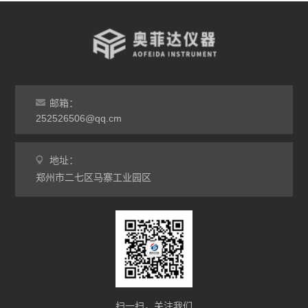
管式炉
气氛炉
马弗炉
干燥箱
邮箱：
252526506@qq.cm
烘箱
地址：
工业电炉
郑州市二七区马寨工业园区
扫一扫，关注我们