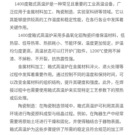
1400度箱式高温炉是一种常见且重要的工业高温设备，广
泛应用于金属材料加工、陶瓷制造、实验室科研等领域。它以
其能够提供较高的工作温度和稳定性能，在各行各业中发挥着
关键作用。
1400度箱式高温炉采用多晶氧化铝陶瓷纤维保温材料，低
热容、低导热率、热损耗小、节能环保，温度更加恒定，炉温
均匀度更高，高温状态可以打开炉门取件，1200℃使用不掉
渣、不掉粉、不开裂，抗热震性强。
金属材料加工：箱式高温炉在金属材料淬火、退火处理等
过程中发挥着重要作用。通过控制不同的温度和保持时间，可
以改变金属材料的组织结构，提升其硬度和强度。此外，在焊
接过程中也需要使用箱式高温炉来实现特定工艺参数下的预热
或后处理。
陶瓷制造：在陶瓷制造领域中，箱式高温炉可利用其高温
环境进行陶瓷原料成型与结晶过程。例如，在陶器生产中经常
需要将原始土坯进行干燥和固化，并使得釉结合于器物表面。
箱式高温炉为这些步骤提供了所需的稳定且符合规范的加工环