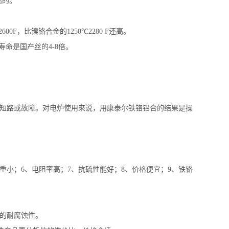
高的。
0F，比镍铬合金的1250℃2280 F还高。
寿命是国产丝的4-8倍。
器短路或故障。对电炉使用來说，用康泰尔铁铬铝合的结果是操
重小；6、电阻率高；7、抗硫性能好；8、价格便宜；9、铁铬
好的耐腐蚀性。