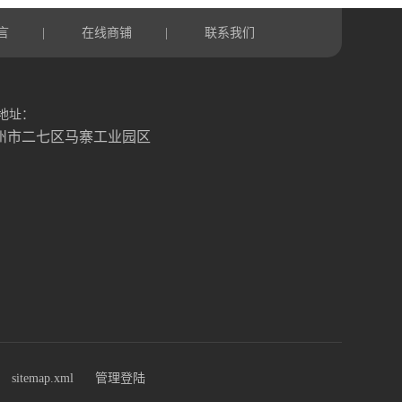
言
在线商铺
联系我们
|
|
地址：
州市二七区马寨工业园区
sitemap.xml
管理登陆