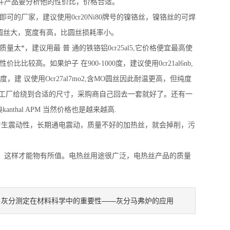
件产品要分析他的性价比，价格合适。
度即可的厂家，建议使用0cr20Ni80牌号的镍铬丝，镍铬丝的可焊
圆丝大，宽度有高，比圆丝损耗率小。
量太*，建议用最 普 通的铁铬铝0cr25al5,它价格便宜最高使
高。如果炉子 在900-1000度，建议使用0cr21al6nb,
建 议使用Ocr27al7mo2,含MO圆丝因此耐温更高，但纯度
最好让工厂给绕到合适的尺寸，采购商自己回去一套就好了。还有一
anthal APM 当然价格也是越来越高.
产生震动性，长期通电震动，质量不好的加热丝，就会掉削，污
，这样才能物有所值。电热丝用途很广泛，电热丝产品的质量
灰分测定在材料科学中的重要性——灰分马弗炉的应用
：