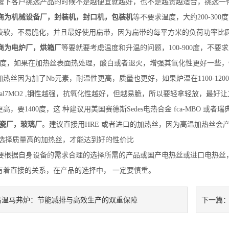
下客户挑选产品的时候不是越便宜就越好，也不是越贵越适合，挑选一
商为机械设备厂，封装机，封口机，包装机
等不要求温度，大约200-300
较软，不易脆化，并且最好使用扁带，因为扁带的每平方米的负荷功率比
商为电炉厂，烘箱厂
等要就要考虑温度和升温的问题，100-900度，不要求质
0度，如果在加热丝表面热处理，酸白或者退火，增强其氧化性更好一些，性价比比较
热丝因为加了Nb元素，耐温性更高，质量也更好，如果炉温在1100-1200度，
27al7MO2 ,钢性越强，抗氧化性越好，但越易脆，所以要轻拿轻放，
，要1400度，这 种建议用美国赛德斯Sedes电热合金 fca-MBO 或者瑞典k
瓷厂，玻璃厂
。建议直接用HRE 或者进口的加热丝，因为高温加热丝会
有选择质量高的加热丝，才能达到好的性价比
根据自身设备的需求合理的选择所需的产品或国产电热丝或进口电热丝
有着直接的关系，在产品的选择中， 一定要慎重。
高温马弗炉：节能减排与高效生产的双重保障
下一篇