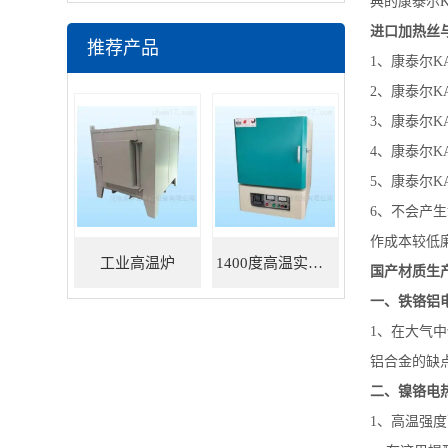
典的康泰尔
进口加热丝
推荐产品
1、康泰尔K
2、康泰尔K
3、康泰尔K
4、康泰尔K
5、康泰尔K
6、不会产
作成本较低
工业高温炉
1400度高温实验炉
国产材质生
一、铁铬铝
1、在大气
铝合金的缺
二、镍铬电
1、高温强