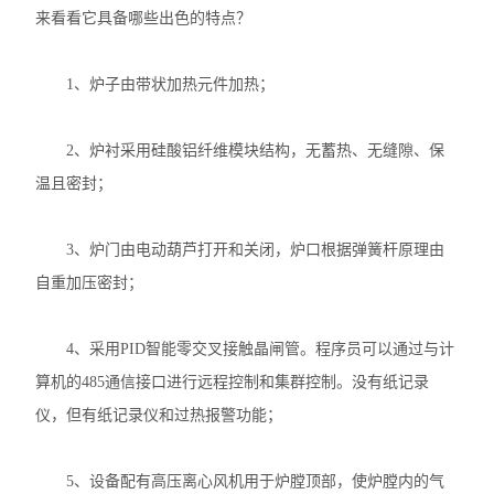
来看看它具备哪些出色的特点？
1、炉子由带状加热元件加热；
2、炉衬采用硅酸铝纤维模块结构，无蓄热、无缝隙、保
温且密封；
3、炉门由电动葫芦打开和关闭，炉口根据弹簧杆原理由
自重加压密封；
4、采用PID智能零交叉接触晶闸管。程序员可以通过与计
算机的485通信接口进行远程控制和集群控制。没有纸记录
仪，但有纸记录仪和过热报警功能；
5、设备配有高压离心风机用于炉膛顶部，使炉膛内的气