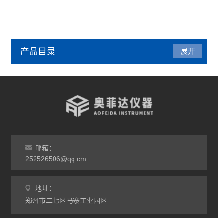
产品目录
展开
管式炉
气氛炉
马弗炉
干燥箱
邮箱：
252526506@qq.cm
烘箱
地址：
工业电炉
郑州市二七区马寨工业园区