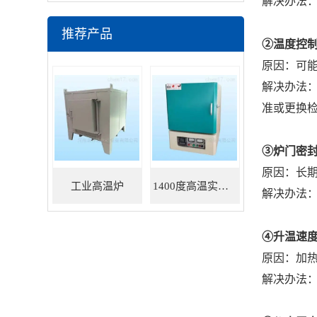
解决办法
推荐产品
②温度控
原因：可
解决办法
准或更换
③炉门密
原因：长
工业高温炉
1400度高温实验炉
解决办法
④升温速
原因：加
解决办法