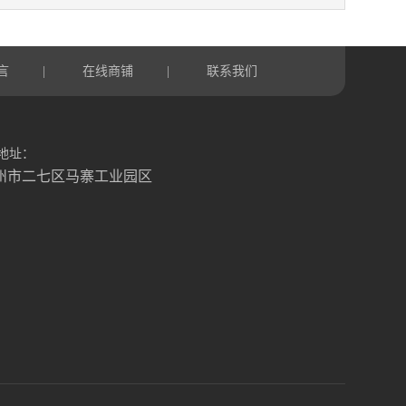
言
在线商铺
联系我们
|
|
地址：
州市二七区马寨工业园区