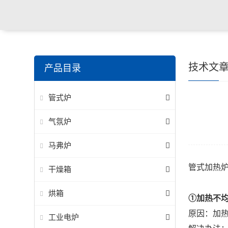
技术文
产品目录
管式炉
气氛炉
马弗炉
管式加热
干燥箱
烘箱
①加热不
原因：加
工业电炉