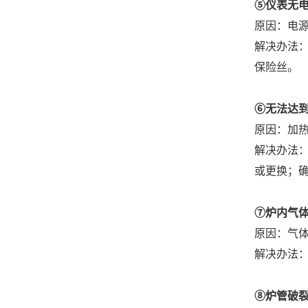
⑤仪表无
原因：电
解决办法
保险丝。
⑥无法达
原因：加
解决办法
或更换；
⑦炉内气
原因：气
解决办法
⑧炉管破