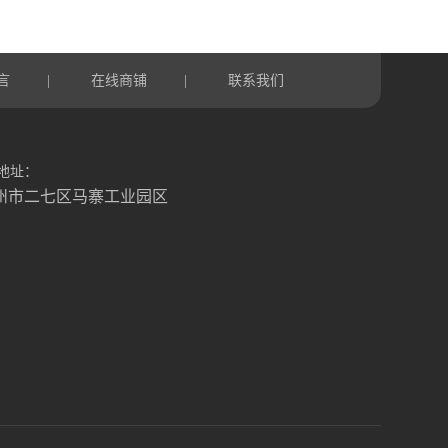
言
在线商铺
联系我们
|
|
地址：
州市二七区马寨工业园区