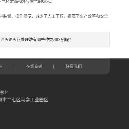
气体泄漏和外界空气的吸入。
护装置，操作简便，减少了人工干预，提高了生产效率和安全
淬火退火热处理炉有哪些种类和区别呢？
：
言
在线商铺
联系我们
|
|
地址：
州市二七区马寨工业园区