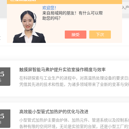
欢迎您！
来自局域网的朋友！有什么可以帮
助您的吗？
章
触摸屏智能马弗炉提升实验室操作精度与效率
25
在科研探索与工业生产的进程中，对高温热处理设备的要求日
5
凭借其先进的技术和性能，为诸多领域带来了全新的变革与突
验。传统马弗炉往往依赖复杂的按钮和繁琐的操作流程，而这
轻松设置温度、升温速率、保温时间等各项参数。可视化的操
手，大大提高了工作效率，减少了因操作失误导致的实验偏差或生
高效能小型管式加热炉的优化与改进
25
小型管式加热炉主要由炉体、加热元件、管道系统以及控制系
8
各种有限的空间环境，无论是实验室的台架，还是小型工厂的