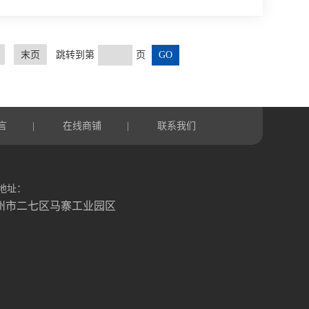
温材料进行隔热处理，以减少热量散失，提高能源利用效
统则可以精准地调控温度、时间等关键参数；供气系统能根
...
末页
跳转到第
页
言
在线商铺
联系我们
|
|
地址：
州市二七区马寨工业园区