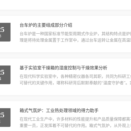
杂。待加热的物料通过管道被输送至炉内，加热元件产生的热
热。其加热过程精准可控，温度调节范围广，一般可在几十摄
艺的多样化加热需求。在材料选择上，小型管式加热炉的炉衬通常
台车炉的主要组成部分介绍
25
台车炉是一种国家标准节能型周期式作业炉，其结构特点是炉
3
理是将待处理金属置于工作室中，通过台车运转让金属在高温
在专用的垫铁上，然后由牵引机构将台车拉入炉内进行加热。
吊车将加热的工件吊到锻压设备上进行加工。台车炉主要由炉
体：由耐火材料打造而成，可以承受高温环境下的腐蚀和磨损。.
基于实验室干燥箱的湿度控制与干燥效果分析
25
在现代科学实验室中，各种精密仪器各司其职，共同为科研工
4
可替代的关键作用，堪称科研背后默默奉献的“温度守护者”
统、控温系统和空气循环系统等部分组成。箱体提供了一个相
量，满足不同实验所需的温度条件；控温系统则如同干燥箱的
箱内空气均匀流动，保证各处温度一致。它的工作原理基于热传.
箱式气氛炉：工业热处理领域的得力助手
25
在现代工业生产中，许多材料的性能提升和产品质量保障都离
1
重要一员，正发挥着不可替代的作用。箱式气氛炉，从外观上