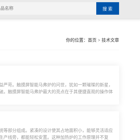
你的位置：
首页
> 技术文章
益严苛。触摸屏智能马弗炉的问世，犹如一颗璀璨的新星，
破。触摸屏智能马弗炉最大的亮点在于其便捷直观的操作体
款智能马弗炉配备了高清触摸屏。只需轻轻触碰屏幕，就能
作界面一目了然，即使是初次接触的使用者，也能迅速上
...
统等部分组成。紧凑的设计使其占地面积小，能够灵活适应
生产线旁，都能轻松安置。这种加热炉的工作原理并不复