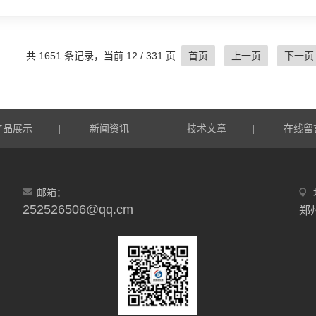
统、控制系统、供气系统等多个部分组成。炉体采用优质的保
率；加热系统能够快速且均匀地对炉内工件进行加热；控制系
据不同的工艺需求，向炉内输送特定的气体，营造出所需的气氛环
共 1651 条记录，当前 12 / 331 页
首页
上一页
下一页
产品展示
新闻资讯
技术文章
在线留
|
|
|
邮箱：
252526506@qq.cm
郑