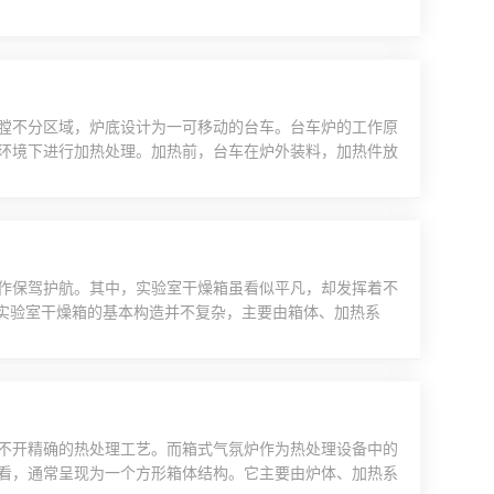
量以辐射、对流等方式传递给管道，进而使管内物料均匀受
氏度到数百摄氏度之间灵活设定，满足了不同物料、不同工
...
膛不分区域，炉底设计为一可移动的台车。台车炉的工作原
环境下进行加热处理。加热前，台车在炉外装料，加热件放
加热完成后，再由牵引机构将台车拉出炉外卸料，之后或用
体、电加热器、传动系统、计算机控制系统等部分组成：炉
..
作保驾护航。其中，实验室干燥箱虽看似平凡，却发挥着不
。实验室干燥箱的基本构造并不复杂，主要由箱体、加热系
对封闭的空间，确保内部环境稳定；加热系统能够产生热
“大脑”，精准地调节和维持设定的温度；空气循环系统促使
..
不开精确的热处理工艺。而箱式气氛炉作为热处理设备中的
看，通常呈现为一个方形箱体结构。它主要由炉体、加热系