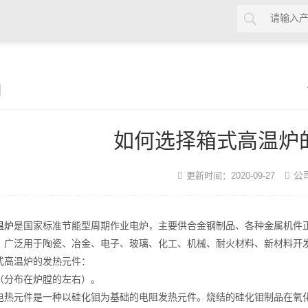
闻
如何选择箱式高温炉
公
更新时间：2020-09-27
温炉
是国家标准节能型周期作业电炉，主要供合金钢制品、各种金属机件
。广泛用于陶瓷、冶金、电子、玻璃、化工、机械、耐火材料、新材料开
式高温炉的发热元件：
分布在炉膛的左右）。
元件是一种以硅化钼为基础的电阻发热元件。烧结的硅化钼制品在氧化