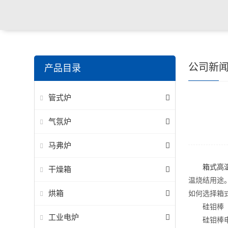
公司新
产品目录
管式炉
气氛炉
马弗炉
箱式高
干燥箱
温烧结用途
烘箱
如何选择箱
硅钼棒（
工业电炉
硅钼棒电热