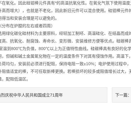
不在氧化。因此硅钼棒元件具有*的高温抗氧化性。在氧化气氛下使用温度
升高而增大），也就是不老化，因此新旧元件可以混合使用。硅钼棒元件
用得当和安装合理是可以避免的。
布在炉膛的左右或者四周）
绿化碳化硅材料为主要原料，经轻加工制呸、高温硅化、在结晶而成的
度高、抗氧化、耐腐蚀、寿命长、变形微、安装维修方便等优点。硅碳棒
从室温到800℃为负值，800℃以上为正值特性曲线。硅碳棒具有良好的化
但碱和碱土金属氧化物在一定的温度条件下对其有侵蚀作用。高温下，
负荷均匀，安装前必须进行配阻，保持电阻一致±10%；电炉使用过程中
补阻值适宜的棒，不可任取新棒更换。若棒损坏的较多或阻值增长过大，
值，配阻低温区。
热烈庆祝中华人民共和国成立71周年
下一篇