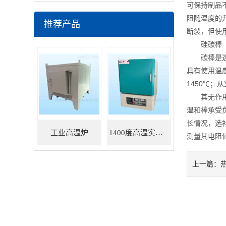
可保持制品
阻随温度的
推荐产品
断裂，但使
硅碳棒（分
碳棒是选用
具有使用温
1450℃；
其无作用，
温和棒承受
长情况，选
工业高温炉
1400度高温实验炉
测量其电阻
上一篇：