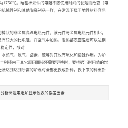
为1750℃。硅钼棒元件的电阻不随使用时间的长短而改变（电
的机械性制和其他陶瓷制品一样，在常温下属于脆性材料容易
棒状的非金属高温电热元件。该元件与金属电热元件相比，
具有较大的比电阻，在空气中加热，发热部表面温度可以达到
学稳定性，酸对
水蒸气、氢气、卤素、硫等对其也有氧化和侵蚀作用。为炉
，个别棒由于其它原因而损坏需要更换时，要根据当时阻值的增
无法达到达到所需的炉温时全部更换成新棒。换下来的棒重新
分析高温电阻炉显示仪表的误差因素
：