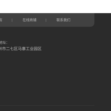
言
在线商铺
联系我们
|
|
地址：
州市二七区马寨工业园区