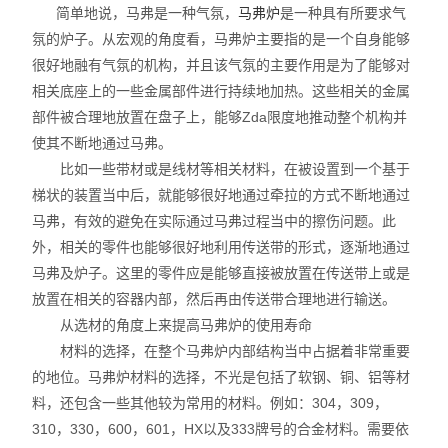
简单地说，马弗是一种气氛，
马弗炉
是一种具有所要求气
氛的炉子。从宏观的角度看，马弗炉主要指的是一个自身能够
很好地融有气氛的机构，并且该气氛的主要作用是为了能够对
相关底座上的一些金属部件进行持续地加热。这些相关的金属
部件被合理地放置在盘子上，能够Zda限度地推动整个机构并
使其不断地通过马弗。
比如一些带材或是线材等相关材料，在被设置到一个基于
梯状的装置当中后，就能够很好地通过牵拉的方式不断地通过
马弗，有效的避免在实际通过马弗过程当中的擦伤问题。此
外，相关的零件也能够很好地利用传送带的形式，逐渐地通过
马弗及炉子。这里的零件应是能够直接被放置在传送带上或是
放置在相关的容器内部，然后再由传送带合理地进行输送。
从选材的角度上来提高马弗炉的使用寿命
材料的选择，在整个马弗炉内部结构当中占据着非常重要
的地位。马弗炉材料的选择，不光是包括了软钢、铜、铝等材
料，还包含一些其他较为常用的材料。例如：304，309，
310，330，600，601，HX以及333牌号的合金材料。需要依