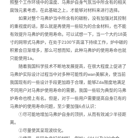
照整个工作环境中的温度、马弗炉自身气氛当中所含有的相关
腐蚀元素考虑，在此基础之上，才能够对材料来进行选择。
如果对整个马弗炉当中所含有的碳粉，没有加强对其控制
的重视度的话，那么就是再使用一些较为的合金材料，也不能
有效提升马弗炉的使用寿命。可以试想一下，当一个大约18英
寸的网带式马弗炉，在处于2100℉高温下持续工作，炉中碳的
积累会日渐增多，那么可想而知，此种马弗炉的使用寿命也就
只能使用1a。
随着我国科学技术不断地发展提高，在很大程度上促进了
马弗炉实际设计过程当中对多种可能性的wan美解决，使当前
我国现有的一些设计手段更加趋于合理，能够Zda限度地满足
不同用户对马弗炉使用寿命的需要。我国一些较为典型的马弗
炉寿命也榜上有名。但是，对于一些用户需要提高自身已有的
马弗炉的使用寿命问题，至少要加强6点认识：
①尽可能地增加马弗炉自身的顶拱，从而有效减少半径距
离。
②尽量使其呈现波纹化。