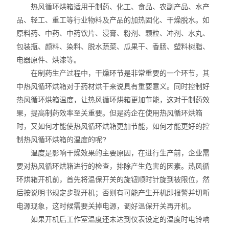
热风循环烘箱适用于制药、化工、食品、农副产品、水产
品、轻工、重工等行业物料及产品的加热固化、干燥脱水。如
原料药、中药、中药饮片、浸膏、粉剂、颗粒、冲剂、水丸、
包装瓶、颜料、染料、脱水蔬菜、瓜果干、香肠、塑料树脂、
电器原件、烘漆等。
在制药生产过程中，干燥环节是非常重要的一个环节，其
中热风循环烘箱对于药材烘干来说具有重要意义。同时控制好
热风循环烘箱温度，让热风循环烘箱更加节能，这对于制药效
果，提高制药效率至关重要。但是药企在使用热风循环烘箱
时，又如何才能使热风循环烘箱更加节能，如何才能更好的控
制热风循环烘箱的温度的呢?
温度是影响干燥效果的主要原因，在进行生产前，企业需
要对热风循环烘箱进行的检查，排除产生危害的因素。热风循
环烘箱开机前，首先将温保开关的旋钮顺时针旋到被限位，然
后按说明书规定步骤开机；否则有可能产生开机即报警并切断
电源现象，这时候需要关掉电源，调好温保开关再开机。
如果开机后工作室温度还未达到仪表设定的温度时电铃响