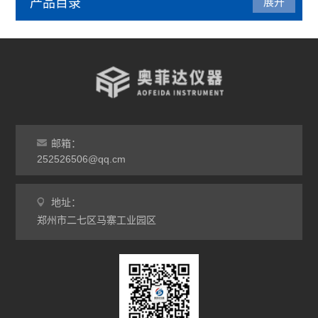
产品目录
展开
管式炉
气氛炉
马弗炉
干燥箱
邮箱：
252526506@qq.cm
烘箱
地址：
工业电炉
郑州市二七区马寨工业园区