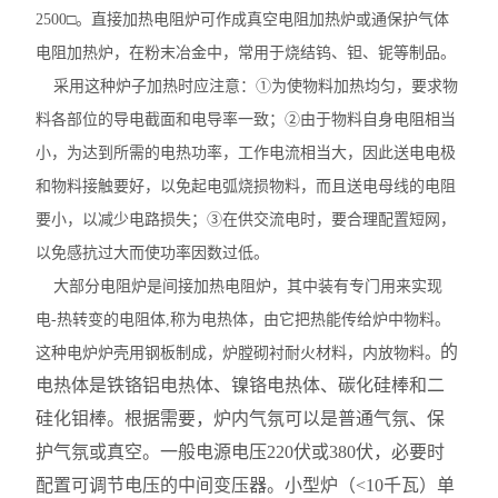
2500□。直接加热电阻炉可作成真空电阻加热炉或通保护气体
电阻加热炉，在粉末冶金中，常用于烧结钨、钽、铌等制品。
采用这种炉子加热时应注意：①为使物料加热均匀，要求物
料各部位的导电截面和电导率一致；②由于物料自身电阻相当
小，为达到所需的电热功率，工作电流相当大，因此送电电极
和物料接触要好，以免起电弧烧损物料，而且送电母线的电阻
要小，以减少电路损失；③在供交流电时，要合理配置短网，
以免感抗过大而使功率因数过低。
大部分电阻炉是间接加热电阻炉，其中装有专门用来实现
电-热转变的电阻体,称为电热体，由它把热能传给炉中物料。
的
这种电炉炉壳用钢板制成，炉膛砌衬耐火材料，内放物料。
电热体是铁铬铝电热体、镍铬电热体、碳化硅棒和二
硅化钼棒。根据需要，炉内气氛可以是普通气氛、保
护气氛或真空。一般电源电压220伏或380伏，必要时
配置可调节电压的中间变压器。小型炉（<10千瓦）单