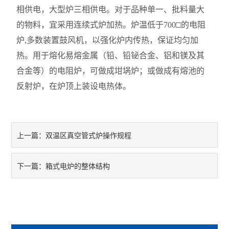
相供电，大型炉三相供电。对于品种单一、批料量大
的物料，宜采用连续式炉加热。炉温低于700□的电阻
炉,多数装置鼓风机，以强化炉内传热，保证均匀加
热。用于熔化易熔金属（铅、铅铋合金、铝和镁及其
合金等）的电阻炉，可做成坩埚炉；或做成有熔池的
反射炉，在炉顶上装设电热体。
双温区真空管式炉操作规程
上一篇：
箱式电炉的整体结构
下一篇：