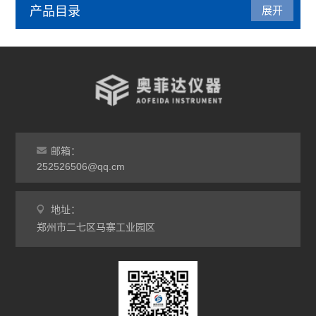
产品目录
展开
管式炉
气氛炉
马弗炉
干燥箱
邮箱：
252526506@qq.cm
烘箱
地址：
工业电炉
郑州市二七区马寨工业园区