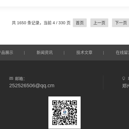
炉内，以保证实验所需的高温环境。走进实验室，当你靠近马
它的力量。打开炉门，里面是一个深邃的炉膛，如同一个神秘
最高可达上千摄氏度。如此高的温度，让它在许多实验和分析..
共 1650 条记录，当前 4 / 330 页
首页
上一页
下一页
产品展示
新闻资讯
技术文章
在线留
|
|
|
邮箱：
252526506@qq.cm
郑