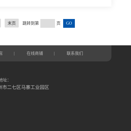
弗炉时，能感受到它散发出来的隐隐热意，仿佛在向你展示
的“高温世界”。在这个世界里，马弗炉能够达到高的温度，
.
末页
跳转到第
页
言
在线商铺
联系我们
|
|
地址：
州市二七区马寨工业园区