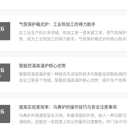
用于热敏性物料(如药品、食品)，通过精确控温避免成分破坏
GMP、ISO等严格标准要求。避免传统烘箱因自然对流导致的
时显示温度、时间等参数，...
气氛保护箱式炉：工业热加工的得力助手
26
在工业生产的众多领域，热加工是一道关键工序，而气氛保护
5
势，成为工业热加工的得力助手。气氛保护箱式炉的核心特点
料容易与空气中的氧气、水分等发生化学反应，导致氧化、脱
入特定的气体，如氮气、氢气等，形成一个惰性或还原性的气
象。这样一来，加工后的产品表面质量更好，性能更加稳定。从结
智能控温高温炉核心优势
26
智能控温高温炉是一种结合先进加热技术与智能化控制系统的
0
及化工等多个领域。智能控温高温炉核心优势：提升生产效率
高温马弗炉可实现一键式操作，大幅提高生产效率。快速升降
等。保障产品质量精准的控温系统与均匀的温度场确保材料在
生产中，智能高温炉可提升半导体材料的制备质量。支持惰性气.
提高实验室效率：马弗炉的操作技巧与安全注意事项
26
马弗炉外观通常呈长方体，有着坚固的外壳，给人一种沉稳可
6
温结构，还能在一定程度上防止热量的过度散失。炉门设计巧