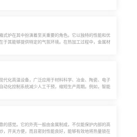
。温度均匀性佳多点测温技术确保箱内温差≤±2℃，满足
温度梯度问题。操作便捷性数字化显示：LED或LCD屏幕实
箱式炉在其中扮演着至关重要的角色。它以独特的性能和优
在于其能够提供特定的气氛环境。在热加工过程中，金属材
碳等问题，影响产品质量。而气氛保护箱式炉通过向炉内通
氛，有效地防止了金属材料在加热过程中的氧化和脱碳现
...
现代化高温设备，广泛应用于材料科学、冶金、陶瓷、电子
自动化控制系统减少人工干预，缩短生产周期。例如，智能
温功能适应更广泛的材料处理需求，如陶瓷烧结、金属淬火
热处理过程中均匀受热，减少次品率。例如，在电子元器件
..
靠的感觉。它的外壳一般由金属制成，不仅能保护内部的高
妙，开关方便，而且密封性能良好，能够有效地将热量锁在