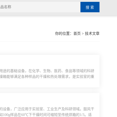
你的位置：
首页
> 技术文章
用途的基础设备，在化学、生物、医药、食品等领域的科研
燥箱能够满足各种样品的干燥和热处理需求，是实验室的重
备通过电热元件产生热量，配合风扇系统实现箱内空气的强
和维持目标温度，温度传感器实时监测箱内温度变化，通过
.
的设备，广泛应用于实验室、工业生产及科研领域。鼓风干
00g样品在60℃下干燥时间可缩短至传统烘箱的1/3。适