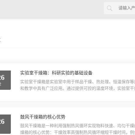
章
实验室干燥箱：科研实验的基础设备
26
实验室干燥箱是实验室中用于样品干燥、热处理、恒温保存等
2
和教学中具有广泛应用。通过提供可控的温度环境，实验室干
要设备。实验室干燥箱的工作原理基于强制对流加热技术。设
制循环，确保温度分布的均匀性。智能温控系统能够精确设定
PID控制算法实现稳定的温度控制。箱体通常采用双层结构，..
鼓风干燥箱的核心优势
26
鼓风干燥箱是一种利用强制热风循环实现物料快速、均匀干燥
6
燥箱的核心优势：干燥效率高强制热风循环缩短干燥时间，例如1